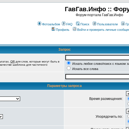
ГавГав.Инфо :: Фор
Форум портала ГавГав.Инфо
Фотоальбом
FAQ
Поиск
Пользователи
Гр
Профиль
Войти и проверить личные сообще
Запрос
ьтатах,
OR
для слов, которые могут быть в
Искать любое слово/поиск с языком з
 качестве шаблона для частичного
Искать все слова
Параметры запроса
Время размещения:
Упорядочить по: