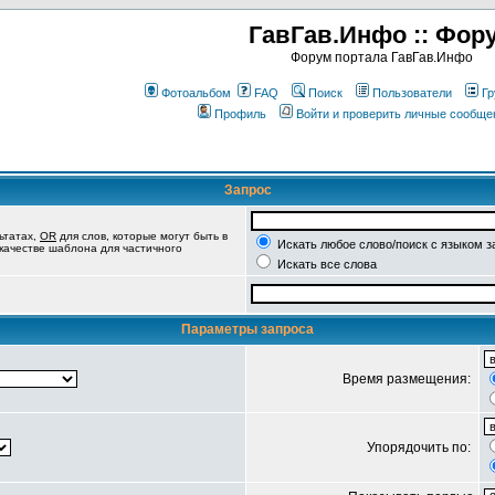
ГавГав.Инфо :: Фор
Форум портала ГавГав.Инфо
Фотоальбом
FAQ
Поиск
Пользователи
Гр
Профиль
Войти и проверить личные сообще
Запрос
ьтатах,
OR
для слов, которые могут быть в
Искать любое слово/поиск с языком з
 качестве шаблона для частичного
Искать все слова
Параметры запроса
Время размещения:
Упорядочить по: