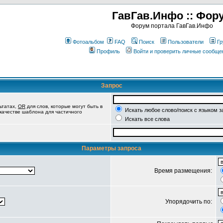
ГавГав.Инфо :: Фор
Форум портала ГавГав.Инфо
Фотоальбом
FAQ
Поиск
Пользователи
Гр
Профиль
Войти и проверить личные сообще
Запрос
ьтатах,
OR
для слов, которые могут быть в
Искать любое слово/поиск с языком з
 качестве шаблона для частичного
Искать все слова
Параметры запроса
Время размещения:
Упорядочить по: