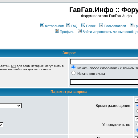
ГавГав.Инфо :: Фор
Форум портала ГавГав.Инфо
Фотоальбом
FAQ
Поиск
Пользователи
Гр
Профиль
Войти и проверить личные сообще
Запрос
ьтатах,
OR
для слов, которые могут быть в
Искать любое слово/поиск с языком з
 качестве шаблона для частичного
Искать все слова
Параметры запроса
Время размещения:
Упорядочить по: