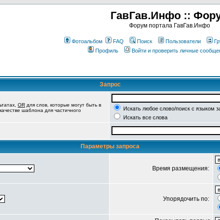
ГавГав.Инфо :: Фор
Форум портала ГавГав.Инфо
Фотоальбом
FAQ
Поиск
Пользователи
Гр
Профиль
Войти и проверить личные сообще
Запрос
ьтатах,
OR
для слов, которые могут быть в
Искать любое слово/поиск с языком з
 качестве шаблона для частичного
Искать все слова
Параметры запроса
Время размещения:
Упорядочить по: