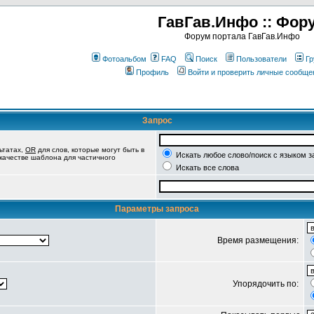
ГавГав.Инфо :: Фор
Форум портала ГавГав.Инфо
Фотоальбом
FAQ
Поиск
Пользователи
Гр
Профиль
Войти и проверить личные сообще
Запрос
ьтатах,
OR
для слов, которые могут быть в
Искать любое слово/поиск с языком з
 качестве шаблона для частичного
Искать все слова
Параметры запроса
Время размещения:
Упорядочить по: