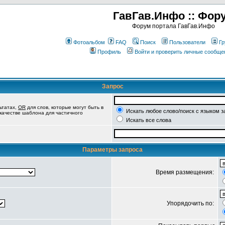
ГавГав.Инфо :: Фор
Форум портала ГавГав.Инфо
Фотоальбом
FAQ
Поиск
Пользователи
Гр
Профиль
Войти и проверить личные сообще
Запрос
ьтатах,
OR
для слов, которые могут быть в
Искать любое слово/поиск с языком з
 качестве шаблона для частичного
Искать все слова
Параметры запроса
Время размещения:
Упорядочить по: