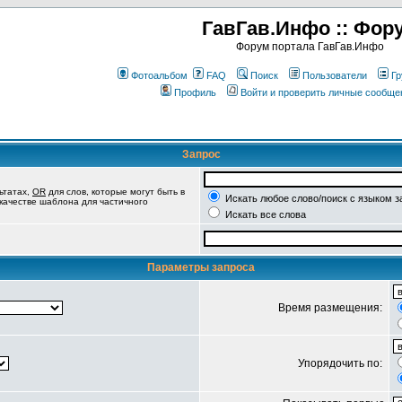
ГавГав.Инфо :: Фор
Форум портала ГавГав.Инфо
Фотоальбом
FAQ
Поиск
Пользователи
Гр
Профиль
Войти и проверить личные сообще
Запрос
ьтатах,
OR
для слов, которые могут быть в
Искать любое слово/поиск с языком з
 качестве шаблона для частичного
Искать все слова
Параметры запроса
Время размещения:
Упорядочить по: