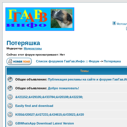
Фотоа
Потеряшка
Модератор:
Модераторы
Сейчас этот форум просматривают: Нет
Список форумов ГавГав.Инфо :: Форум
->
Потеряшка
Темы
Общее объявление:
Публикация рекламы на сайте и форуме ГавГав.
Общее объявление:
Добро пожаловать!
&#21152;&#29105;&#33784;&#20108;&#22238;
Easily find and download
KIS5&#20027;&#27231;&#24615;&#33021;&#20
GBWhatsApp Download Latest Version