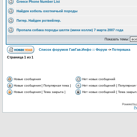
Greece Phone Number List
Найден кобель охотничьей породы
Питер. Найден ротвейлер.
Пропала собака породы шелти (мини колли) 7 марта 2007 года
Показать темы:
Список форумов ГавГав.Инфо :: Форум
->
Потеряшка
Страница
1
из
1
Новые сообщения
Нет новых сообщений
Новые сообщения [ Популярная тема ]
Нет новых сообщений [ Популярная 
Новые сообщения [ Тема закрыта ]
Нет новых сообщений [ Тема закрыта
Powered by
Ру