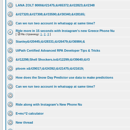
LANA ZOLT 8000&#21475;&#65372;&#22823;&#2348
&#27320;&#27308;&#33590;&#30340;&#28165;
Can we run two account in whatsapp at same time?
Ride more in 15 seconds with Instagram's new Greece Phone Nu
[
На страницу:
1
,
2
,
3
]
Stanley&#20445;&#28331;&#26479;&#36984;&
UiPath Certified Advanced RPA Developer Tips & Tricks
&#12298;Shell Shockers.io&#12299;&#39640;&#3
ploom x&#29017;&#24392;&#21475;&#21619;
How does the Snow Day Predictor use data to make predictions
Can we run two account in whatsapp at same time?
Ride along with Instagram's New Phone Nu
E=mc^2 calculator
New thread