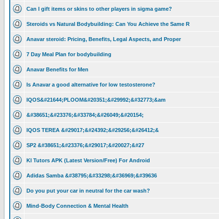
Can I gift items or skins to other players in sigma game?
Steroids vs Natural Bodybuilding: Can You Achieve the Same R
Anavar steroid: Pricing, Benefits, Legal Aspects, and Proper
7 Day Meal Plan for bodybuilding
Anavar Benefits for Men
Is Anavar a good alternative for low testosterone?
IQOS&#21644;PLOOM&#20351;&#29992;&#32773;&am
&#38651;&#23376;&#33784;&#26049;&#20154;
IQOS TEREA &#29017;&#24392;&#29256;&#26412;&
SP2 &#38651;&#23376;&#29017;&#20027;&#27
Kl Tutors APK (Latest Version/Free) For Android
Adidas Samba &#38795;&#33298;&#36969;&#39636
Do you put your car in neutral for the car wash?
Mind-Body Connection & Mental Health