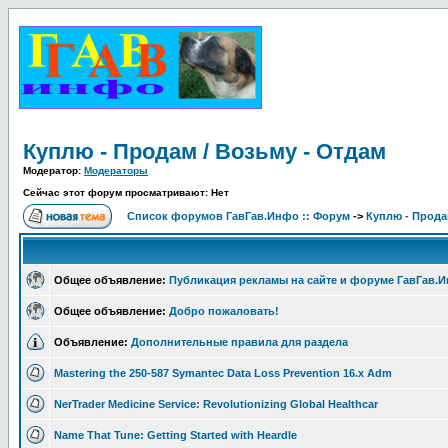
Куплю - Продам / Возьму - Отдам
Модератор:
Модераторы
Сейчас этот форум просматривают: Нет
Список форумов ГавГав.Инфо :: Форум
->
Куплю - Прода
Общее объявление:
Публикация рекламы на сайте и форуме ГавГав.
Общее объявление:
Добро пожаловать!
Объявление:
Дополнительные правила для раздела
Mastering the 250-587 Symantec Data Loss Prevention 16.x Adm
NerTrader Medicine Service: Revolutionizing Global Healthcar
Name That Tune: Getting Started with Heardle