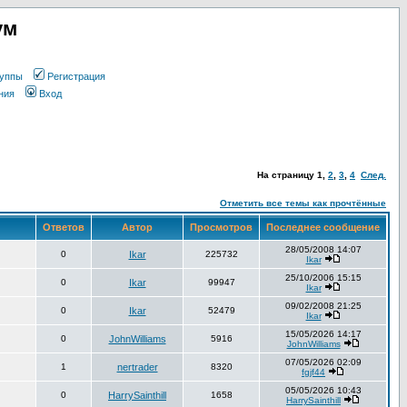
ум
уппы
Регистрация
ния
Вход
На страницу
1
,
2
,
3
,
4
След.
Отметить все темы как прочтённые
Ответов
Автор
Просмотров
Последнее сообщение
28/05/2008 14:07
0
Ikar
225732
Ikar
25/10/2006 15:15
0
Ikar
99947
Ikar
09/02/2008 21:25
0
Ikar
52479
Ikar
15/05/2026 14:17
0
JohnWilliams
5916
JohnWilliams
07/05/2026 02:09
1
nertrader
8320
fgjf44
05/05/2026 10:43
0
HarrySainthill
1658
HarrySainthill