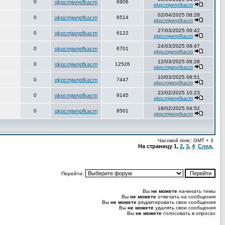
0
qkpcmjwnpfkacm
6906
qkpcmjwnpfkacm
02/04/2025 08:28
0
qkpcmjwnpfkacm
6514
qkpcmjwnpfkacm
27/03/2025 06:42
0
qkpcmjwnpfkacm
6122
qkpcmjwnpfkacm
24/03/2025 08:47
0
qkpcmjwnpfkacm
6701
qkpcmjwnpfkacm
12/03/2025 08:28
0
qkpcmjwnpfkacm
12526
qkpcmjwnpfkacm
10/03/2025 08:51
0
qkpcmjwnpfkacm
7447
qkpcmjwnpfkacm
22/02/2025 10:23
0
qkpcmjwnpfkacm
9145
qkpcmjwnpfkacm
18/02/2025 04:52
0
qkpcmjwnpfkacm
8501
qkpcmjwnpfkacm
Часовой пояс: GMT + 3
На страницу
1
,
2
,
3
,
4
След.
Перейти:
Вы
не можете
начинать темы
Вы
не можете
отвечать на сообщения
Вы
не можете
редактировать свои сообщения
Вы
не можете
удалять свои сообщения
Вы
не можете
голосовать в опросах