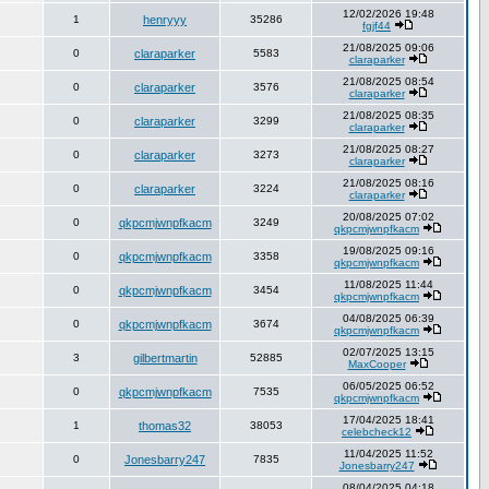
12/02/2026 19:48
1
henryyy
35286
fgjf44
21/08/2025 09:06
0
claraparker
5583
claraparker
21/08/2025 08:54
0
claraparker
3576
claraparker
21/08/2025 08:35
0
claraparker
3299
claraparker
21/08/2025 08:27
0
claraparker
3273
claraparker
21/08/2025 08:16
0
claraparker
3224
claraparker
20/08/2025 07:02
0
qkpcmjwnpfkacm
3249
qkpcmjwnpfkacm
19/08/2025 09:16
0
qkpcmjwnpfkacm
3358
qkpcmjwnpfkacm
11/08/2025 11:44
0
qkpcmjwnpfkacm
3454
qkpcmjwnpfkacm
04/08/2025 06:39
0
qkpcmjwnpfkacm
3674
qkpcmjwnpfkacm
02/07/2025 13:15
3
gilbertmartin
52885
MaxCooper
06/05/2025 06:52
0
qkpcmjwnpfkacm
7535
qkpcmjwnpfkacm
17/04/2025 18:41
1
thomas32
38053
celebcheck12
11/04/2025 11:52
0
Jonesbarry247
7835
Jonesbarry247
08/04/2025 04:18