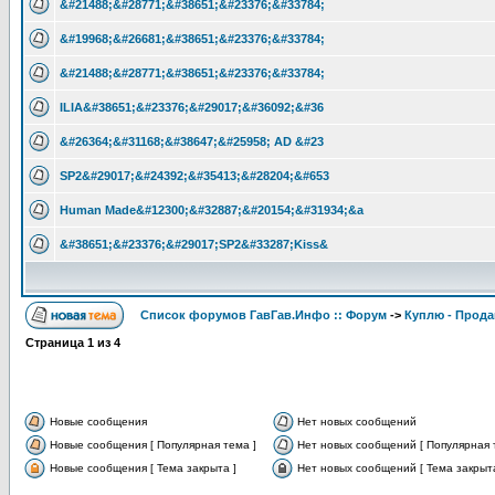
&#21488;&#28771;&#38651;&#23376;&#33784;
&#19968;&#26681;&#38651;&#23376;&#33784;
&#21488;&#28771;&#38651;&#23376;&#33784;
ILIA&#38651;&#23376;&#29017;&#36092;&#36
&#26364;&#31168;&#38647;&#25958; AD &#23
SP2&#29017;&#24392;&#35413;&#28204;&#653
Human Made&#12300;&#32887;&#20154;&#31934;&a
&#38651;&#23376;&#29017;SP2&#33287;Kiss&
Список форумов ГавГав.Инфо :: Форум
->
Куплю - Прода
Страница
1
из
4
Новые сообщения
Нет новых сообщений
Новые сообщения [ Популярная тема ]
Нет новых сообщений [ Популярная 
Новые сообщения [ Тема закрыта ]
Нет новых сообщений [ Тема закрыта