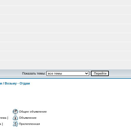
Показать темы:
м / Возьму - Отдам
Общее объявление
тема ]
Объявление
 ]
Прилепленная