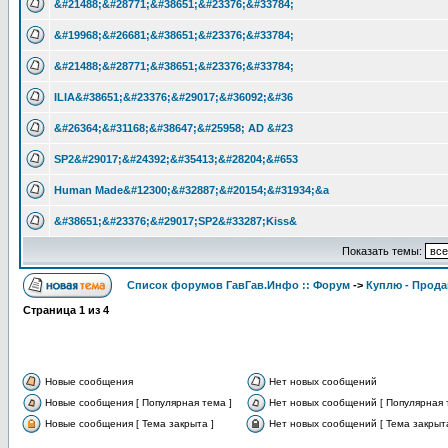
&#21488;&#28771;&#38651;&#23376;&#33784;
&#19968;&#26681;&#38651;&#23376;&#33784;
&#21488;&#28771;&#38651;&#23376;&#33784;
ILIA&#38651;&#23376;&#29017;&#36092;&#36
&#26364;&#31168;&#38647;&#25958; AD &#23
SP2&#29017;&#24392;&#35413;&#28204;&#653
Human Made&#12300;&#32887;&#20154;&#31934;&a
&#38651;&#23376;&#29017;SP2&#33287;Kiss&
Показать темы:
Список форумов ГавГав.Инфо :: Форум
->
Куплю - Прода
Страница
1
из
4
Новые сообщения
Нет новых сообщений
Новые сообщения [ Популярная тема ]
Нет новых сообщений [ Популярная 
Новые сообщения [ Тема закрыта ]
Нет новых сообщений [ Тема закрыта