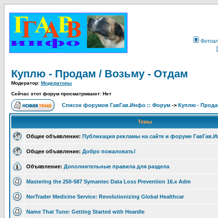
Фотоа
Куплю - Продам / Возьму - Отдам
Модератор:
Модераторы
Сейчас этот форум просматривают: Нет
Список форумов ГавГав.Инфо :: Форум
->
Куплю - Прода
Темы
Общее объявление:
Публикация рекламы на сайте и форуме ГавГав.
Общее объявление:
Добро пожаловать!
Объявление:
Дополнительные правила для раздела
Mastering the 250-587 Symantec Data Loss Prevention 16.x Adm
NerTrader Medicine Service: Revolutionizing Global Healthcar
Name That Tune: Getting Started with Heardle