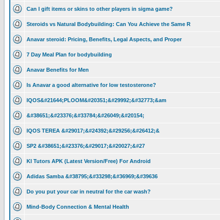
Can I gift items or skins to other players in sigma game?
Steroids vs Natural Bodybuilding: Can You Achieve the Same R
Anavar steroid: Pricing, Benefits, Legal Aspects, and Proper
7 Day Meal Plan for bodybuilding
Anavar Benefits for Men
Is Anavar a good alternative for low testosterone?
IQOS&#21644;PLOOM&#20351;&#29992;&#32773;&am
&#38651;&#23376;&#33784;&#26049;&#20154;
IQOS TEREA &#29017;&#24392;&#29256;&#26412;&
SP2 &#38651;&#23376;&#29017;&#20027;&#27
Kl Tutors APK (Latest Version/Free) For Android
Adidas Samba &#38795;&#33298;&#36969;&#39636
Do you put your car in neutral for the car wash?
Mind-Body Connection & Mental Health