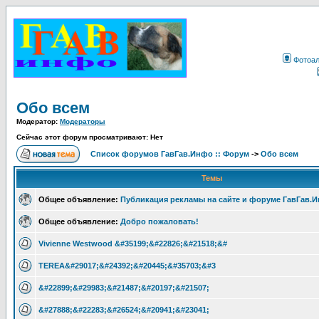
Фотоа
Обо всем
Модератор:
Модераторы
Сейчас этот форум просматривают: Нет
Список форумов ГавГав.Инфо :: Форум
->
Обо всем
Темы
Общее объявление:
Публикация рекламы на сайте и форуме ГавГав.
Общее объявление:
Добро пожаловать!
Vivienne Westwood &#35199;&#22826;&#21518;&#
TEREA&#29017;&#24392;&#20445;&#35703;&#3
&#22899;&#29983;&#21487;&#20197;&#21507;
&#27888;&#22283;&#26524;&#20941;&#23041;