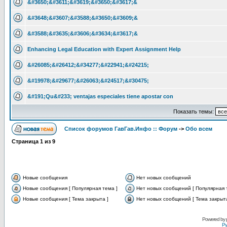
&#3650;&#3611;&#3619;&#3650;&#3617;&
&#3648;&#3607;&#3588;&#3650;&#3609;&
&#3588;&#3635;&#3606;&#3634;&#3617;&
Enhancing Legal Education with Expert Assignment Help
&#26085;&#26412;&#34277;&#22941;&#24215;
&#19978;&#29677;&#26063;&#24517;&#30475;
&#191;Qu&#233; ventajas especiales tiene apostar con
Показать темы:
Список форумов ГавГав.Инфо :: Форум
->
Обо всем
Страница
1
из
9
Новые сообщения
Нет новых сообщений
Новые сообщения [ Популярная тема ]
Нет новых сообщений [ Популярная 
Новые сообщения [ Тема закрыта ]
Нет новых сообщений [ Тема закрыта
Powered by
Ру