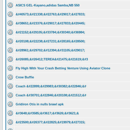
ASICS GEL-Kayano,adidas Samba,NB 550
&#40573;&#21338;&#22763;&#29017;&#27833;
&#38651;&#23376;&#29017;&#27833;&#20445;
&#21152;&#29105;&#33784;&#30340;&#36984;
&#20108;&#22238;&#27231;&#28165;&#28500;
&#28961;&#29702;&#12394;&#31105;&#29017;
&#26085;&#26412;TEREA&#21475;&#21619;&#3
Fly High With Your Crash Betting Venture Using Aviator Clone
Crow Buffie
Coach &#22899;&#29983;&#30382;&#22846;&#
Coach &#30701;&#22846;&#20108;&#21512;&#
Gridiron Otis in nulls brawl apk
&#3648;&#3585;&#3617;&#3626;&#3621;&
&#23500;&#26377;&#22825;&#19979;&#27315;