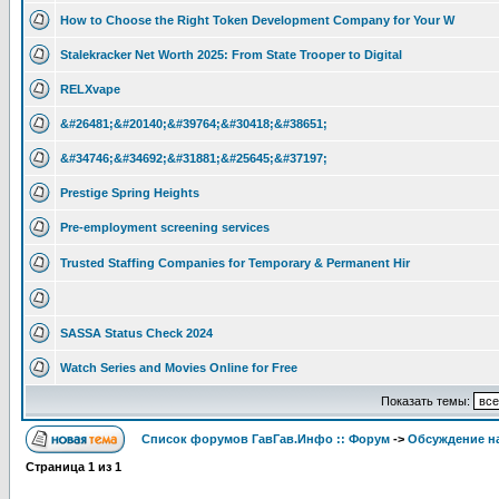
How to Choose the Right Token Development Company for Your W
Stalekracker Net Worth 2025: From State Trooper to Digital
RELXvape
&#26481;&#20140;&#39764;&#30418;&#38651;
&#34746;&#34692;&#31881;&#25645;&#37197;
Prestige Spring Heights
Pre-employment screening services
Trusted Staffing Companies for Temporary & Permanent Hir
SASSA Status Check 2024
Watch Series and Movies Online for Free
Показать темы:
Список форумов ГавГав.Инфо :: Форум
->
Обсуждение на
Страница
1
из
1