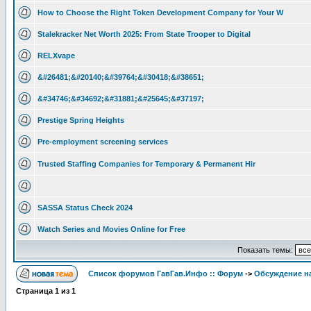
How to Choose the Right Token Development Company for Your W
Stalekracker Net Worth 2025: From State Trooper to Digital
RELXvape
&#26481;&#20140;&#39764;&#30418;&#38651;
&#34746;&#34692;&#31881;&#25645;&#37197;
Prestige Spring Heights
Pre-employment screening services
Trusted Staffing Companies for Temporary & Permanent Hir
SASSA Status Check 2024
Watch Series and Movies Online for Free
Показать темы:
Список форумов ГавГав.Инфо :: Форум
->
Обсуждение на
Страница
1
из
1