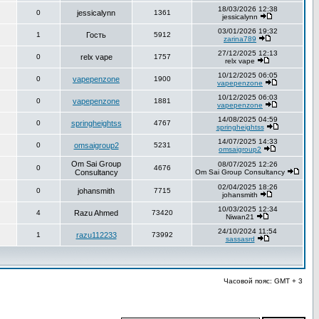
18/03/2026 12:38
0
jessicalynn
1361
jessicalynn
03/01/2026 19:32
1
Гость
5912
zarina789
27/12/2025 12:13
0
relx vape
1757
relx vape
10/12/2025 06:05
0
vapepenzone
1900
vapepenzone
10/12/2025 06:03
0
vapepenzone
1881
vapepenzone
14/08/2025 04:59
0
springheightss
4767
springheightss
14/07/2025 14:33
0
omsaigroup2
5231
omsaigroup2
Om Sai Group
08/07/2025 12:26
0
4676
Consultancy
Om Sai Group Consultancy
02/04/2025 18:26
0
johansmith
7715
johansmith
10/03/2025 12:34
4
Razu Ahmed
73420
Niwan21
24/10/2024 11:54
1
razu112233
73992
sassasrd
Часовой пояс: GMT + 3