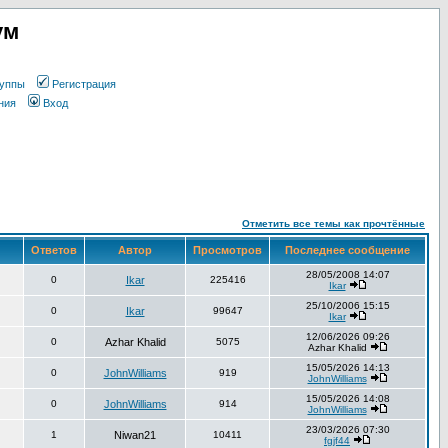
ум
уппы
Регистрация
ния
Вход
Отметить все темы как прочтённые
Ответов
Автор
Просмотров
Последнее сообщение
28/05/2008 14:07
0
Ikar
225416
Ikar
25/10/2006 15:15
0
Ikar
99647
Ikar
12/06/2026 09:26
0
Azhar Khalid
5075
Azhar Khalid
15/05/2026 14:13
0
JohnWilliams
919
JohnWilliams
15/05/2026 14:08
0
JohnWilliams
914
JohnWilliams
23/03/2026 07:30
1
Niwan21
10411
fgjf44