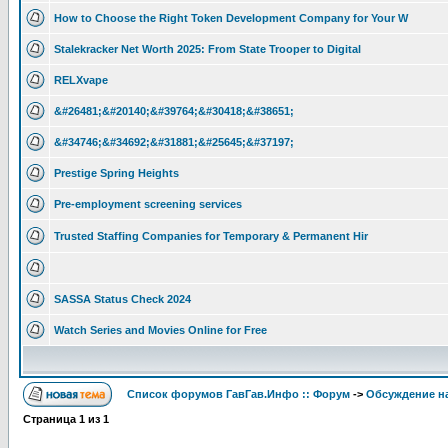
How to Choose the Right Token Development Company for Your W
Stalekracker Net Worth 2025: From State Trooper to Digital
RELXvape
&#26481;&#20140;&#39764;&#30418;&#38651;
&#34746;&#34692;&#31881;&#25645;&#37197;
Prestige Spring Heights
Pre-employment screening services
Trusted Staffing Companies for Temporary & Permanent Hir
SASSA Status Check 2024
Watch Series and Movies Online for Free
Список форумов ГавГав.Инфо :: Форум
->
Обсуждение на
Страница
1
из
1