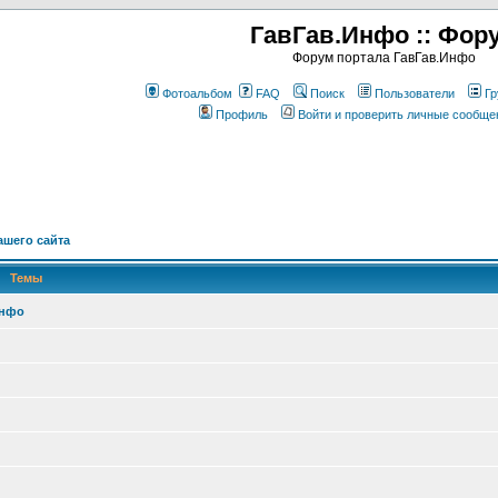
ГавГав.Инфо :: Фор
Форум портала ГавГав.Инфо
Фотоальбом
FAQ
Поиск
Пользователи
Гр
Профиль
Войти и проверить личные сообще
шего сайта
Темы
Инфо