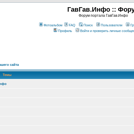
ГавГав.Инфо :: Фор
Форум портала ГавГав.Инфо
Фотоальбом
FAQ
Поиск
Пользователи
Гр
Профиль
Войти и проверить личные сообще
шего сайта
Темы
Инфо