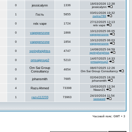
18/03/2026 12:38
0
jessicalynn
1336
jessicalynn
03/01/2026 19:32
1
Гость
5855
zarina789
27/12/2025 12:13
0
relx vape
1724
relx vape
10/12/2025 06:05
0
vapepenzone
1866
vapepenzone
10/12/2025 06:03
0
vapepenzone
1854
vapepenzone
14/08/2025 04:59
0
springheightss
4747
springheightss
14/07/2025 14:33
0
omsaigroup2
5210
omsaigroup2
Om Sai Group
08/07/2025 12:26
0
4654
Consultancy
Om Sai Group Consultancy
02/04/2025 18:26
0
johansmith
7685
johansmith
10/03/2025 12:34
4
Razu Ahmed
73398
Niwan21
24/10/2024 11:54
1
razu112233
73963
sassasrd
Часовой пояс: GMT + 3