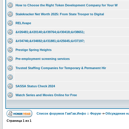
How to Choose the Right Token Development Company for Your W
Stalekracker Net Worth 2025: From State Trooper to Digital
RELXvape
&#26481;&#20140;&#39764;&#30418;&#38651;
&#34746;&#34692;&#31881;&#25645;&#37197;
Prestige Spring Heights
Pre-employment screening services
Trusted Staffing Companies for Temporary & Permanent Hir
SASSA Status Check 2024
Watch Series and Movies Online for Free
Список форумов ГавГав.Инфо :: Форум
->
Обсуждение на
Страница
1
из
1