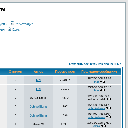
ум
уппы
Регистрация
ния
Вход
Отметить все темы как прочтённые
Ответов
Автор
Просмотров
Последнее сообщение
28/05/2008 14:07
0
Ikar
224896
Ikar
25/10/2006 15:15
0
Ikar
99139
Ikar
12/06/2026 09:26
0
Azhar Khalid
4870
Azhar Khalid
15/05/2026 14:13
0
JohnWilliams
897
JohnWilliams
15/05/2026 14:08
0
JohnWilliams
896
JohnWilliams
23/03/2026 07:30
1
Niwan21
10370
fgjf44