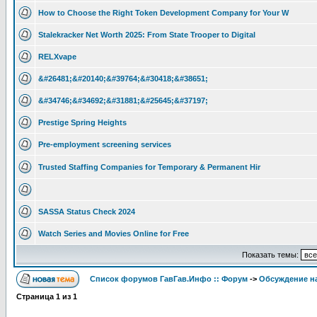
How to Choose the Right Token Development Company for Your W
Stalekracker Net Worth 2025: From State Trooper to Digital
RELXvape
&#26481;&#20140;&#39764;&#30418;&#38651;
&#34746;&#34692;&#31881;&#25645;&#37197;
Prestige Spring Heights
Pre-employment screening services
Trusted Staffing Companies for Temporary & Permanent Hir
SASSA Status Check 2024
Watch Series and Movies Online for Free
Показать темы:
Список форумов ГавГав.Инфо :: Форум
->
Обсуждение на
Страница
1
из
1