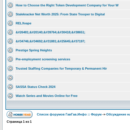
How to Choose the Right Token Development Company for Your W
Stalekracker Net Worth 2025: From State Trooper to Digital
RELXvape
&#26481;&#20140;&#39764;&#30418;&#38651;
&#34746;&#34692;&#31881;&#25645;&#37197;
Prestige Spring Heights
Pre-employment screening services
Trusted Staffing Companies for Temporary & Permanent Hir
SASSA Status Check 2024
Watch Series and Movies Online for Free
Список форумов ГавГав.Инфо :: Форум
->
Обсуждение на
Страница
1
из
1