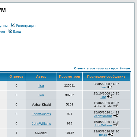
ум
уппы
Регистрация
ния
Вход
Отметить все темы как прочтённые
Ответов
Автор
Просмотров
Последнее сообщение
28/05/2008 14:07
0
Ikar
225511
Ikar
25/10/2006 15:15
0
Ikar
99735
Ikar
12/06/2026 09:26
0
Azhar Khalid
5108
Azhar Khalid
15/05/2026 14:13
0
JohnWilliams
921
JohnWilliams
15/05/2026 14:08
0
JohnWilliams
919
JohnWilliams
23/03/2026 07:30
1
Niwan21
10415
fgjf44