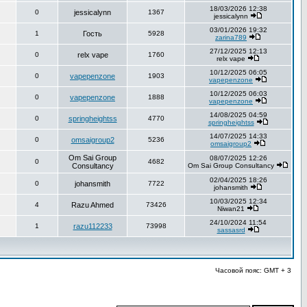
18/03/2026 12:38
0
jessicalynn
1367
jessicalynn
03/01/2026 19:32
1
Гость
5928
zarina789
27/12/2025 12:13
0
relx vape
1760
relx vape
10/12/2025 06:05
0
vapepenzone
1903
vapepenzone
10/12/2025 06:03
0
vapepenzone
1888
vapepenzone
14/08/2025 04:59
0
springheightss
4770
springheightss
14/07/2025 14:33
0
omsaigroup2
5236
omsaigroup2
Om Sai Group
08/07/2025 12:26
0
4682
Consultancy
Om Sai Group Consultancy
02/04/2025 18:26
0
johansmith
7722
johansmith
10/03/2025 12:34
4
Razu Ahmed
73426
Niwan21
24/10/2024 11:54
1
razu112233
73998
sassasrd
Часовой пояс: GMT + 3