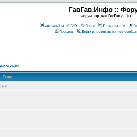
ГавГав.Инфо :: Фор
Форум портала ГавГав.Инфо
Фотоальбом
FAQ
Поиск
Пользователи
Гр
Профиль
Войти и проверить личные сообще
шего сайта
Темы
Инфо