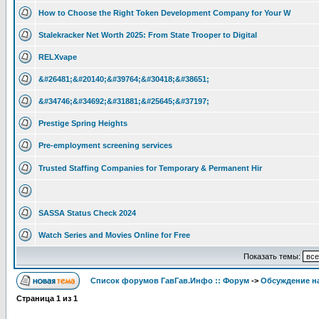
How to Choose the Right Token Development Company for Your W
Stalekracker Net Worth 2025: From State Trooper to Digital
RELXvape
&#26481;&#20140;&#39764;&#30418;&#38651;
&#34746;&#34692;&#31881;&#25645;&#37197;
Prestige Spring Heights
Pre-employment screening services
Trusted Staffing Companies for Temporary & Permanent Hir
SASSA Status Check 2024
Watch Series and Movies Online for Free
Показать темы:
Список форумов ГавГав.Инфо :: Форум
->
Обсуждение на
Страница
1
из
1