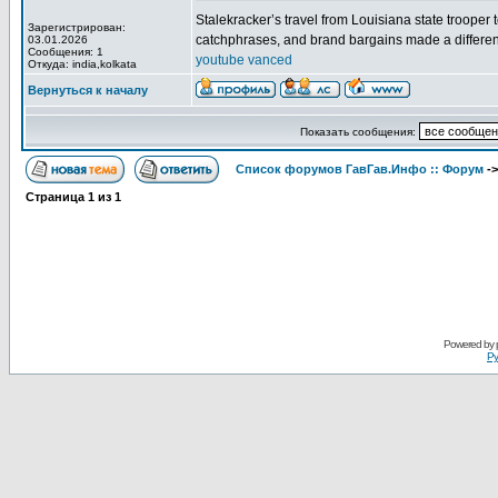
Stalekracker’s travel from Louisiana state trooper 
Зарегистрирован:
catchphrases, and brand bargains made a differe
03.01.2026
Сообщения: 1
youtube vanced
Откуда: india,kolkata
Вернуться к началу
Показать сообщения:
Список форумов ГавГав.Инфо :: Форум
-
Страница
1
из
1
Powered by
Ру