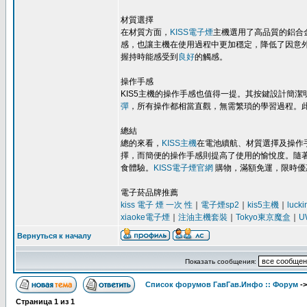
材質選擇
在材質方面，
KISS電子煙
主機選用了高品質的鋁合
感，也讓主機在使用過程中更加穩定，降低了因意
握持時能感受到
良好
的觸感。
操作手感
KIS5主機的操作手感也值得一提。其按鍵設計簡
彈
，所有操作都相當直觀，無需繁瑣的學習過程。
總結
總的來看，
KISS主機
在電池續航、材質選擇及操作
擇，而簡便的操作手感則提高了使用的愉悅度。隨著
食體驗。
KISS電子煙官網
購物，滿額免運，限時優
電子菸品牌推薦
kiss 電子 煙 一次 性
｜
電子煙sp2
｜
kis5主機
｜
luck
xiaoke電子煙
｜
注油主機套裝
｜
Tokyo東京魔盒
｜
U
Вернуться к началу
Показать сообщения:
Список форумов ГавГав.Инфо :: Форум
-
Страница
1
из
1