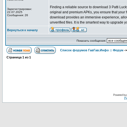
Finding a reliable source to download 3 Patti Luck
Зарегистрирован:
original and premium APKs, you ensure that your f
22.07.2025
Сообщения: 26
download provides an immersive experience, allowi
unverified files. It is the smartest way to upgrade 
Вернуться к началу
Показать сообщения:
Список форумов ГавГав.Инфо :: Форум
-
Страница
1
из
1
Powered by
Ру