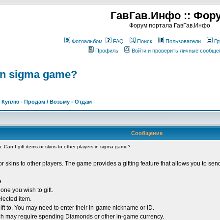
ГавГав.Инфо :: Фор
Форум портала ГавГав.Инфо
Фотоальбом
FAQ
Поиск
Пользователи
Гр
Профиль
Войти и проверить личные сообще
s in sigma game?
>
Куплю - Продам / Возьму - Отдам
Сообщение
n I gift items or skins to other players in sigma game?
 or skins to other players. The game provides a gifting feature that allows you to sen
e.
one you wish to gift.
elected item.
ift to. You may need to enter their in-game nickname or ID.
hich may require spending Diamonds or other in-game currency.