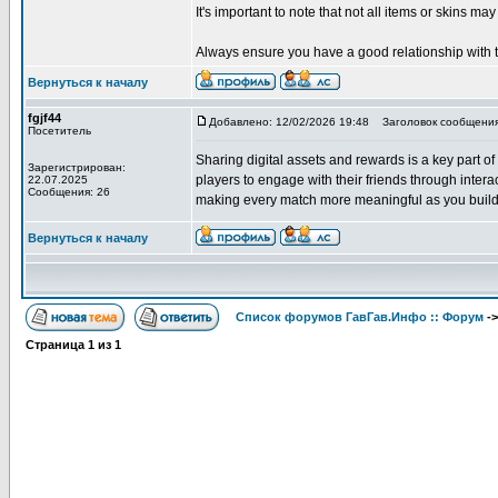
It's important to note that not all items or skins m
Always ensure you have a good relationship with the
Вернуться к началу
fgjf44
Добавлено: 12/02/2026 19:48
Заголовок сообщения
Посетитель
Sharing digital assets and rewards is a key part of 
Зарегистрирован:
players to engage with their friends through inter
22.07.2025
Сообщения: 26
making every match more meaningful as you build a
Вернуться к началу
Список форумов ГавГав.Инфо :: Форум
-
Страница
1
из
1