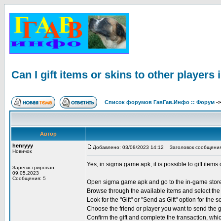
Can I gift items or skins to other player
Список форумов ГавГав.Инфо :: Форум
-
Автор
henryyy
Добавлено: 03/08/2023 14:12
Заголовок сообщения: Ca
Новичок
Yes, in sigma game apk, it is possible to gift items
Зарегистрирован:
09.05.2023
Сообщения: 5
Open sigma game apk and go to the in-game stor
Browse through the available items and select the 
Look for the "Gift" or "Send as Gift" option for the s
Choose the friend or player you want to send the g
Confirm the gift and complete the transaction, w