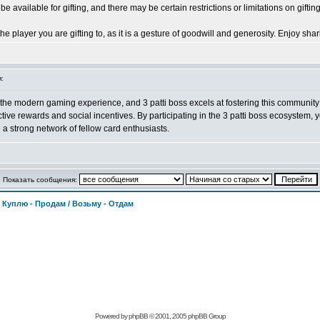
ay be available for gifting, and there may be certain restrictions or limitations on gi
 player you are gifting to, as it is a gesture of goodwill and generosity. Enjoy shar
:
the modern gaming experience, and 3 patti boss excels at fostering this community spiri
active rewards and social incentives. By participating in the 3 patti boss ecosystem
 strong network of fellow card enthusiasts.
Показать сообщения:
>
Куплю - Продам / Возьму - Отдам
Powered by
phpBB
© 2001, 2005 phpBB Group