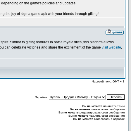
fting depending on the game's policies and updates.
ing the joy of sigma game apk with your friends through gifting!
t. Similar to gifting features in battle royale titles, this platform allows
, you can celebrate victories and share the excitement of the game
visit website
,
Часовой пояс: GMT + 3
Перейти:
Вы
не можете
начинать темы
Вы
не можете
отвечать на сообщения
Вы
не можете
редактировать свои сообщения
Вы
не можете
удалять свои сообщения
Вы
не можете
голосовать в опросах