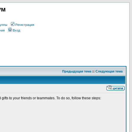
ум
уппы
Регистрация
ния
Вход
Предыдущая тема
::
Следующая тема
d gifts to your friends or teammates. To do so, follow these steps: