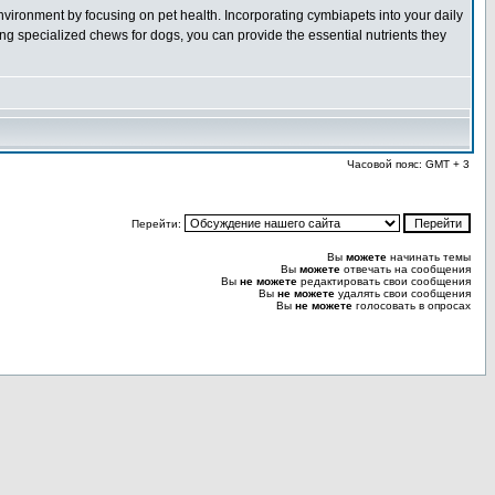
environment by focusing on pet health. Incorporating cymbiapets into your daily
g specialized chews for dogs, you can provide the essential nutrients they
Часовой пояс: GMT + 3
Перейти:
Вы
можете
начинать темы
Вы
можете
отвечать на сообщения
Вы
не можете
редактировать свои сообщения
Вы
не можете
удалять свои сообщения
Вы
не можете
голосовать в опросах