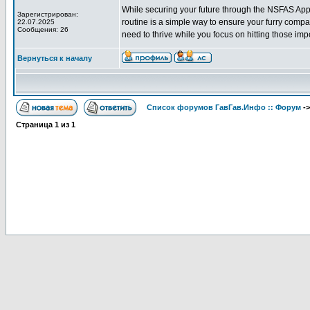
While securing your future through the NSFAS Appli
Зарегистрирован:
routine is a simple way to ensure your furry comp
22.07.2025
Сообщения: 26
need to thrive while you focus on hitting those im
Вернуться к началу
Список форумов ГавГав.Инфо :: Форум
-
Страница
1
из
1