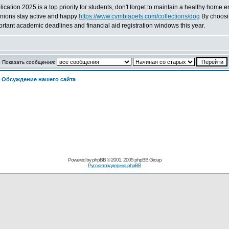
cation 2025 is a top priority for students, don't forget to maintain a healthy home 
anions stay active and happy
https://www.cymbiapets.com/collections/dog
By choosin
portant academic deadlines and financial aid registration windows this year.
Показать сообщения:
>
Обсуждение нашего сайта
Powered by
phpBB
© 2001, 2005 phpBB Group
Русская поддержка phpBB