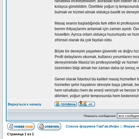
rahatlıkla inceleyebildim. Buradaki tüm listeler v
kolayca görebildim. Özellikle yoğun iş temposunda
bulmak ve hizmet almak oldukça basitti ve deneyi
Masaj seansı başladığında fark ettim ki profesyone
benim ihtiyaçlarımı anlamak için zaman ayırdı. Özel
hissettim. Ayrıca ortam oldukça huzurluydu ve hi
zihinsel olarak da çok faydalı oldu.
Böyle bir deneyim yaşarken güvenilir ve doğru hiz
Profil detaylarını okumak, kullanıcı yorumlarını 
deneyimimde Masöz’ün profesyonelliği ve hizmet kal
üzerinden bilgi almak her zaman daha iyi sonuç ve
Genel olarak İstanbul’da kaliteli masaj hizmetleri
hizmetler şehir hayatının stresiyle başa çıkmak, b
hem rahatlatıcı hem de enerji vericiydi ve benzer 
dilimleri, yoğun şehir temposunda hem bedeninizi 
Вернуться к началу
Показать сообщения:
Список форумов ГавГав.Инфо :: Форум
-
Страница
1
из
1