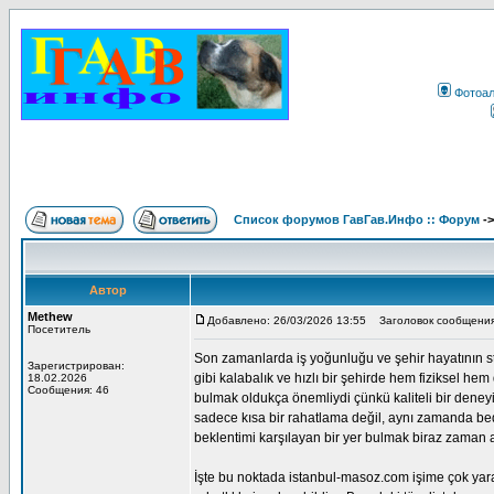
Фотоа
Список форумов ГавГав.Инфо :: Форум
-
Автор
Methew
Добавлено: 26/03/2026 13:55
Заголовок сообщения
Посетитель
Son zamanlarda iş yoğunluğu ve şehir hayatının s
Зарегистрирован:
gibi kalabalık ve hızlı bir şehirde hem fiziksel h
18.02.2026
Сообщения: 46
bulmak oldukça önemliydi çünkü kaliteli bir deneyi
sadece kısa bir rahatlama değil, aynı zamanda be
beklentimi karşılayan bir yer bulmak biraz zaman a
İşte bu noktada istanbul-masoz.com işime çok yarad