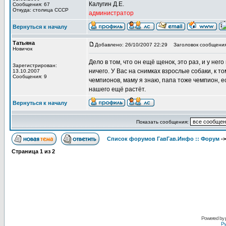
Калугин Д.Е.
Сообщения: 67
Откуда: столица СССР
администратор
Вернуться к началу
Татьяна
Добавлено: 26/10/2007 22:29
Заголовок сообщения
Новичок
Дело в том, что он ещё щенок, это раз, и у нег
Зарегистрирован:
ничего. У Вас на снимках взрослые собаки, к т
13.10.2007
Сообщения: 9
чемпионов, маму я знаю, папа тоже чемпион, ес
нашего ещё растёт.
Вернуться к началу
Показать сообщения:
Список форумов ГавГав.Инфо :: Форум
-
Страница
1
из
2
Powered by
Ру