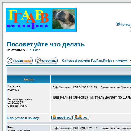
Фотоа
Посоветуйте что делать
На страницу
1
,
2
След.
Список форумов ГавГав.Инфо :: Форум
-
Автор
Татьяна
Добавлено: 17/10/2007 12:25
Заголовок сообщения
Новичок
Наш мелкий (3месяца) миттель делает по 10 лу
Зарегистрирован:
13.10.2007
Сообщения: 9
Вернуться к началу
Ikar
Добавлено: 19/10/2007 21:07
Заголовок сообщения
Администратор