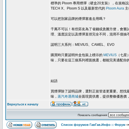
標準的 Ploom 專用煙彈（硬盒20支裝），在規
TECH X、Ploom S 以及最新世代的
Ploom Aura
主
可以把別家品牌的煙彈塞進去用嗎？
千萬不可以！有些菸友為了省錢或貪圖方便，會嘗
理、溫度設定以及煙彈直徑完全不同，混用不僅抽
認明三大系列：MEVIUS、CAMEL、EVO
購買時只要認明外盒包裝上標示的
MEVIUS
（七星
味，只要在這三個系列裡面挑選，都能完美適配你
結語
買煙彈除了認明品牌，選對正規管道更重要。想找最齊
味，
蒸汽奇遇商城
全面現貨供應，提供整條優惠價，滿
Вернуться к началу
Показать сообщения:
Список форумов ГавГав.Инфо :: Форум
-