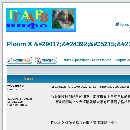
Фотоа
Ploom X &#29017;&#24392;&#35215;&#2
Список форумов ГавГав.Инфо :: Форум
-
Автор
wjeeapshe
Добавлено: 10/06/2026 11:12
Заголовок сообщения
Посетитель
很多剛接觸加熱菸的朋友，常被市面上各式各樣的
Зарегистрирован:
主機還能用嗎？今天這篇就幫大家徹底釐清規格相
19.05.2025
Сообщения: 47
Ploom X 煙彈規格是什麼？適用哪些主機？