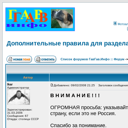
Фотоа
Дополнительные правила для раздел
Список форумов ГавГав.Инфо :: Форум
-
Автор
Ikar
Добавлено: 09/02/2008 21:25
Заголовок сообщения
Администратор
В Н И М А Н И Е ! ! !
ОГРОМНАЯ просьба: указывайте
Зарегистрирован:
страну, если это не Россия.
31.03.2006
Сообщения: 67
Откуда: столица СССР
Спасибо за понимание.