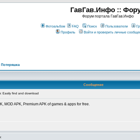
ГавГав.Инфо :: Фор
Форум портала ГавГав.Инфо
Фотоальбом
FAQ
Поиск
Пользователи
Гр
Профиль
Войти и проверить личные сообще
>
Потеряшка
Сообщение
Easily find and download
APK, MOD APK, Premium APK of games & apps for free.
: