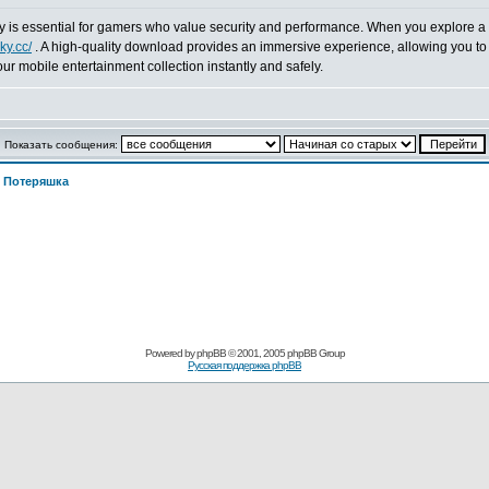
ky is essential for gamers who value security and performance. When you explore a l
cky.cc/
. A high-quality download provides an immersive experience, allowing you to 
your mobile entertainment collection instantly and safely.
Показать сообщения:
>
Потеряшка
Powered by
phpBB
© 2001, 2005 phpBB Group
Русская поддержка phpBB