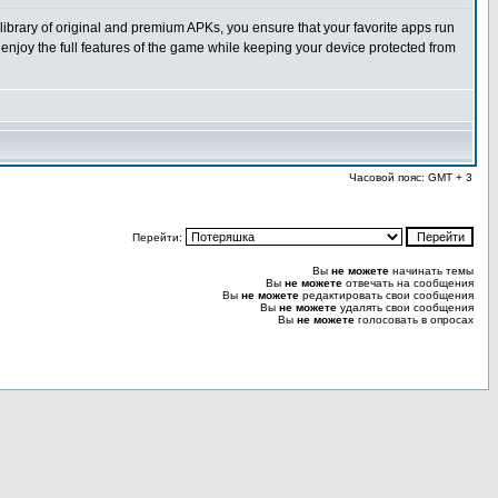
ibrary of original and premium APKs, you ensure that your favorite apps run
enjoy the full features of the game while keeping your device protected from
Часовой пояс: GMT + 3
Перейти:
Вы
не можете
начинать темы
Вы
не можете
отвечать на сообщения
Вы
не можете
редактировать свои сообщения
Вы
не можете
удалять свои сообщения
Вы
не можете
голосовать в опросах