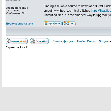
Finding a reliable source to download 3 Patti Luc
Зарегистрирован:
smoothly without technical glitches
https://3pattilu
22.07.2025
Сообщения: 26
unverified files. It is the smartest way to upgrade 
Вернуться к началу
Список форумов ГавГав.Инфо :: Форум
-
Страница
1
из
1