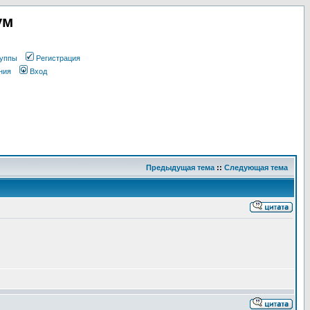
ум
уппы
Регистрация
ния
Вход
Предыдущая тема
::
Следующая тема