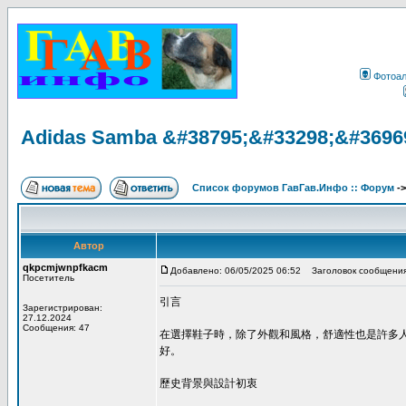
Фотоа
Adidas Samba &#38795;&#33298;&#3696
Список форумов ГавГав.Инфо :: Форум
-
Автор
qkpcmjwnpfkacm
Добавлено: 06/05/2025 06:52
Заголовок сообщения
Посетитель
引言
Зарегистрирован:
27.12.2024
Сообщения: 47
在選擇鞋子時，除了外觀和風格，舒適性也是許多
好。
歷史背景與設計初衷