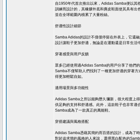
自1950年代首次推出以來，Adidas Samb
訓練而設計的，其橡膠外底和麂皮鞋面使其具有出色
並在全球範圍內積累了大量粉絲。
舒適性設計細節
Samba Adidas的設計不僅僅停留在外表上
設計讓鞋子更加舒適，無論是在運動還是日常生活中
穿著感受與用戶反饋
眾多已經使用過Adidas Samba的用戶分享
Samba不僅幫助人們找到了一種更加舒適的穿著
得更加輕鬆自如。
適用場景與多功能性
Adidas Samba之所以能夠歷久彌新，很大程
供足夠的支持和舒適感。此外，這款鞋子也非常適
Samba成為了一款真正的萬能鞋。
穿搭建議與風格搭配
Adidas Samba憑藉其簡約而百搭的設計，成
對於追求簡約風格的人來說，選擇黑白配色的Sam