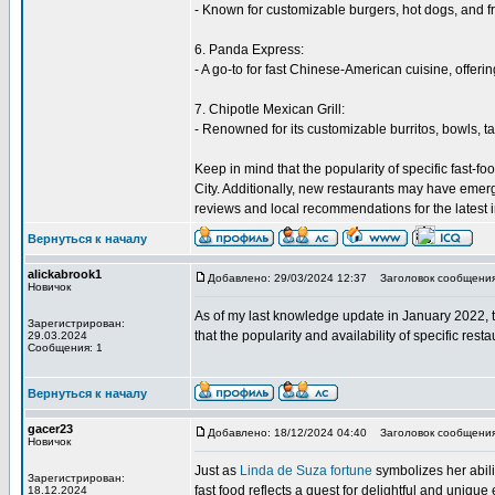
- Known for customizable burgers, hot dogs, and fre
6. Panda Express:
- A go-to for fast Chinese-American cuisine, offeri
7. Chipotle Mexican Grill:
- Renowned for its customizable burritos, bowls, ta
Keep in mind that the popularity of specific fast
City. Additionally, new restaurants may have emerge
reviews and local recommendations for the latest 
Вернуться к началу
alickabrook1
Добавлено: 29/03/2024 12:37
Заголовок сообщения: 
Новичок
As of my last knowledge update in January 2022, t
Зарегистрирован:
that the popularity and availability of specific r
29.03.2024
Сообщения: 1
Вернуться к началу
gacer23
Добавлено: 18/12/2024 04:40
Заголовок сообщения:
Новичок
Just as
Linda de Suza fortune
symbolizes her abili
Зарегистрирован:
fast food reflects a quest for delightful and unique
18.12.2024