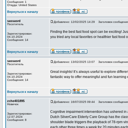
Сообщения: 1
Откуда: United States
Вернуться к началу
sassasrd
Добавлено: 12/02/2025 14:29
Заголовок сообщения: 
Посетитель
Finding the best fast food spot can be exciting! Jus
Зарегистрирован:
you tried any local favorites or healthier fast fo
04.10.2024
Сообщения: 14
Вернуться к началу
sassasrd
Добавлено: 13/02/2025 13:07
Заголовок сообщения
Посетитель
Great insights! It’s always useful to explore differe
Зарегистрирован:
fantastic way to offer meaningful and fun learning 
04.10.2024
Сообщения: 14
Вернуться к началу
zche401895
Добавлено: 16/07/2025 09:44
Заголовок сообщения: I
Новичок
Cognitive impairment intervention has ushered in 
Зарегистрирован:
Dutch SilverCare Elderly Care Group has the class
12.07.2024
Сообщения: 8
shoulder blade triggers the playback of 78-rpm viny
each other three times a week for 20 minutes eac