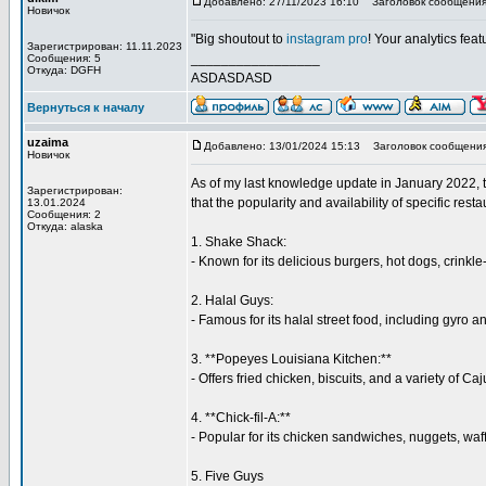
Добавлено: 27/11/2023 16:10
Заголовок сообщения: 
Новичок
"Big shoutout to
instagram pro
! Your analytics fea
Зарегистрирован: 11.11.2023
_________________
Сообщения: 5
Откуда: DGFH
ASDASDASD
Вернуться к началу
uzaima
Добавлено: 13/01/2024 15:13
Заголовок сообщения
Новичок
As of my last knowledge update in January 2022, t
Зарегистрирован:
that the popularity and availability of specific r
13.01.2024
Сообщения: 2
Откуда: alaska
1. Shake Shack:
- Known for its delicious burgers, hot dogs, crinkle
2. Halal Guys:
- Famous for its halal street food, including gyro a
3. **Popeyes Louisiana Kitchen:**
- Offers fried chicken, biscuits, and a variety of Ca
4. **Chick-fil-A:**
- Popular for its chicken sandwiches, nuggets, waff
5. Five Guys