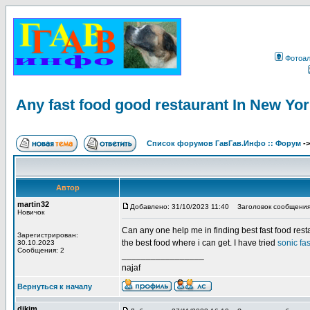
Фотоа
Any fast food good restaurant In New Yo
Список форумов ГавГав.Инфо :: Форум
-
Автор
martin32
Добавлено: 31/10/2023 11:40
Заголовок сообщения: A
Новичок
Can any one help me in finding best fast food rest
Зарегистрирован:
the best food where i can get. I have tried
sonic fas
30.10.2023
Сообщения: 2
_________________
najaf
Вернуться к началу
dikim