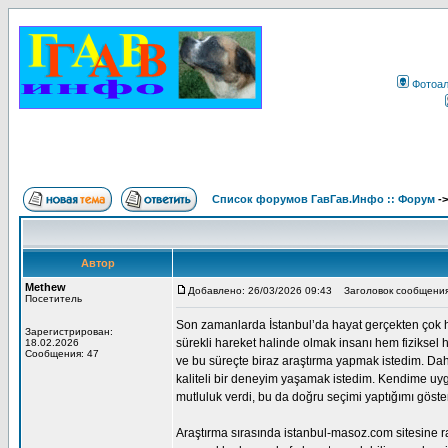
Фотоа
Список форумов ГавГав.Инфо :: Форум
-
Автор
Methew
Добавлено: 26/03/2026 09:43
Заголовок сообщения
Посетитель
Son zamanlarda İstanbul’da hayat gerçekten çok hız
Зарегистрирован:
sürekli hareket halinde olmak insanı hem fizikse
18.02.2026
Сообщения: 47
ve bu süreçte biraz araştırma yapmak istedim. Dah
kaliteli bir deneyim yaşamak istedim. Kendime uy
mutluluk verdi, bu da doğru seçimi yaptığımı göster
Araştırma sırasında istanbul-masoz.com sitesine ra