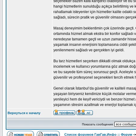
seçenekler bazen kafa karıştırıcı olabiliyor ve bu s
hangi hizmetlerin sunulduğu açıkça belirtilmiş ve 
rahatlamak isteyenler için hizmetler kalite odakl
sağladı, sürecin pratik ve güvenilir olmasını gerçek
Masaj deneyimim beklentimin çok üzerinde geçti. Ge
ortamında hizmet almak ekstra bir konfor sağladı v
neredeyse tamamen geçti ve uzun zamandır hissetm
yaşamak insanın enerjisini toplamasına ciddi şeki
yenilenmemi sağladı ve gerçekten iyi geldi.
Bu tarz hizmetleri seçerken dikkatli olmak oldukça
incelemek ve kullanıcı yorumlarına göz atmak do
ve bu sayede tüm süreç sorunsuz geçti. Aceleyle 
güvenilir ve profesyonel seçenekleri tercih etmek
Genel olarak İstanbul’da güvenilir ve kaliteli ma
yaşayan biriyseniz kendinize küçük molalar verm
yenileyici hem de keyif vericiydi ve benzer hizmet
yaşamının stresini azaltmak ve enerjiyi toplamak iç
Вернуться к началу
Показать сообщения:
Список форумов ГавГав.Инфо :: Форум
-