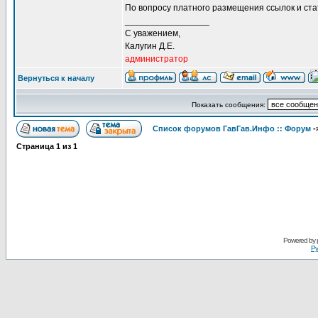
По вопросу платного размещения ссылок и ст
_________________
С уважением,
Калугин Д.Е.
администратор
Вернуться к началу
Показать сообщения:
Список форумов ГавГав.Инфо :: Форум
-
Страница
1
из
1
Powered by
Ру