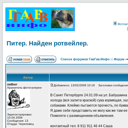
Фотоа
Питер. Найден ротвейлер.
Список форумов ГавГав.Инфо :: Форум
-
Автор
redbor
Добавлено: 13/02/2009 10:16
Заголовок сообщения:
Хранитель фотогалереи
В Санкт Петербурге 24.01.09 на ул. Бабушкина
холода (вся залита краской) сука кормящая, з
собаками. Клеймо пытаются прочесть, по буква
Я даже себе представить не могу как же там 
Зарегистрирован:
Помогите с размещением объявления.
10.04.2006
Сообщения: 13
Откуда: Череповец
контактный тел. 8 911 911 46 44 Саша