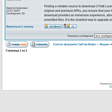
Finding a reliable source to download 3 Patti Luck
Зарегистрирован:
original and premium APKs, you ensure that your f
22.07.2025
Сообщения: 26
download provides an immersive experience, allowi
unverified files. It is the smartest way to upgrade 
Вернуться к началу
Показать сообщения:
Список форумов ГавГав.Инфо :: Форум
-
Страница
1
из
1
Powered by
Ру