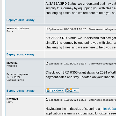
At SASSA SRD Status, we understand that navigating
simplify this journey by equipping you with clear,
challenging times, and we are here to help you se
Вернуться к началу
sassa srd status
Добавлено: 04/10/2024 10:02
Заголовок сообщения:
Гость
At SASSA SRD Status, we understand that navigating
simplify this journey by equipping you with clear,
challenging times, and we are here to help you se
Вернуться к началу
Maver23
Добавлено: 17/12/2024 15:54
Заголовок сообщени
Новичок
Check your SRD R350 grant status for 2024 effortle
Зарегистрирован:
payment dates and stay updated on your financial
17.12.2024
Сообщения: 3
Вернуться к началу
Niwan21
Добавлено: 10/03/2025 12:34
Заголовок сообщения:
Гость
Navigating the intricacies of securing a
https://df
application system is a crucial step for citizens s