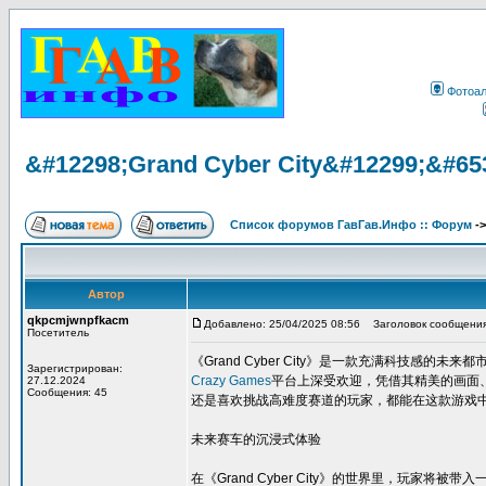
Фотоа
&#12298;Grand Cyber City&#12299;&#65
Список форумов ГавГав.Инфо :: Форум
-
Автор
qkpcmjwnpfkacm
Добавлено: 25/04/2025 08:56
Заголовок сообщения:
Посетитель
《Grand Cyber City》是一款充满科技
Зарегистрирован:
Crazy Games
平台上深受欢迎，凭借其精美的画面
27.12.2024
Сообщения: 45
还是喜欢挑战高难度赛道的玩家，都能在这款游戏
未来赛车的沉浸式体验
在《Grand Cyber City》的世界里，玩