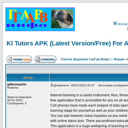
Фотоа
Kl Tutors APK (Latest Version/Free) For 
Список форумов ГавГав.Инфо :: Форум
-
Автор
gilbertmartin
Добавлено: 30/01/2023 20:47
Заголовок сообщения: K
Новичок
Internet learning is a useful instrument. Also, t
Зарегистрирован:
free application that is accessible for you on all 
30.01.2023
Сообщения: 3
Cell phones have made each snippet of data open.
learning stage for yourself as well as your childre
You can ask however many inquiries as you need abo
with online tutors also. There are proficient edu
This application is a huge wellspring of learning i