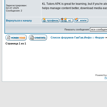
KL Tutors APK is great for learning, but if you're 
Зарегистрирован:
helps manage content better, download media easily
02.07.2025
Сообщения: 2
Вернуться к началу
Показать сообщения:
Список форумов ГавГав.Инфо :: Форум
-
Страница
1
из
1
Powered by
Ру