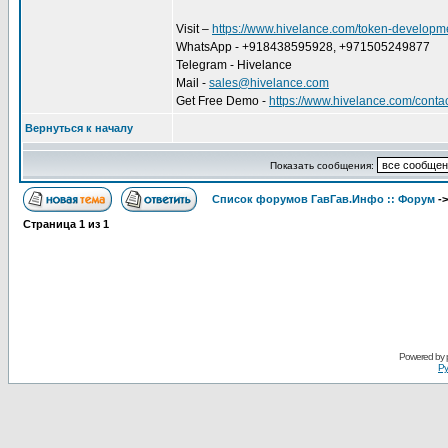
Visit –
https://www.hivelance.com/token-developm
WhatsApp - +918438595928, +971505249877
Telegram - Hivelance
Mail -
sales@hivelance.com
Get Free Demo -
https://www.hivelance.com/conta
Вернуться к началу
Показать сообщения:
Список форумов ГавГав.Инфо :: Форум
-
Страница
1
из
1
Powered by
Ру