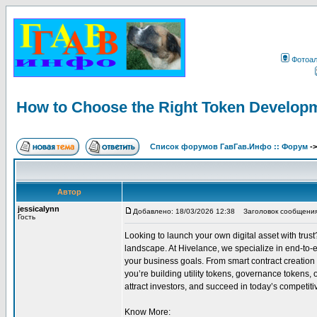
Фотоа
How to Choose the Right Token Develop
Список форумов ГавГав.Инфо :: Форум
-
Автор
jessicalynn
Добавлено: 18/03/2026 12:38
Заголовок сообщения: 
Гость
Looking to launch your own digital asset with tru
landscape. At Hivelance, we specialize in end-to-
your business goals. From smart contract creation 
you’re building utility tokens, governance tokens,
attract investors, and succeed in today’s competi
Know More: