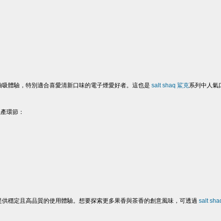
抽吸體驗，特別適合喜愛清新口味的電子煙愛好者。這也是
salt shaq 鯊克
系列中人氣
生產環節：
提供穩定且高品質的使用體驗。想要探索更多果香與茶香的創意風味，可透過
salt s