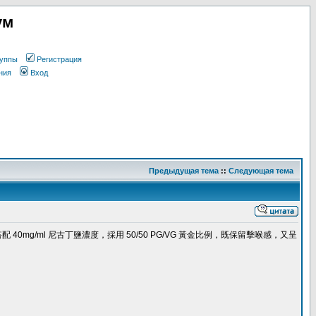
ум
уппы
Регистрация
ния
Вход
Предыдущая тема
::
Следующая тема
0mg/ml 尼古丁鹽濃度，採用 50/50 PG/VG 黃金比例，既保留擊喉感，又呈