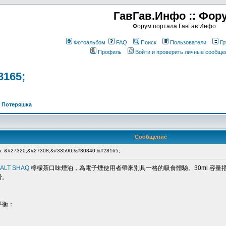
ГавГав.Инфо :: Фор
Форум портала ГавГав.Инфо
Фотоальбом
FAQ
Поиск
Пользователи
Гр
Профиль
Войти и проверить личные сообще
8165;
>
Потеряшка
Сообщение
: &#27320;&#27308;&#33590;&#30340;&#28165;
ALT SHAQ
檸檬茶口味煙油，為電子煙使用者帶來別具一格的吸食體驗。30ml 容量搭配 4
滑。
平衡：