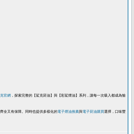
克官網
，探索完整的【鯊克菸油】與【彩鯊煙油】系列，讓每一次吸入都成為愉
齊全又有保障。同時也提供多樣化的
電子煙油推薦
與
電子菸油購買
選擇，口味豐