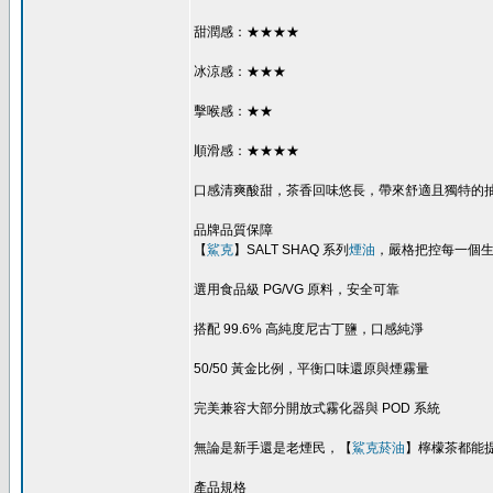
甜潤感：★★★★
冰涼感：★★★
擊喉感：★★
順滑感：★★★★
口感清爽酸甜，茶香回味悠長，帶來舒適且獨特的
品牌品質保障
【
鯊克
】SALT SHAQ 系列
煙油
，嚴格把控每一個
選用食品級 PG/VG 原料，安全可靠
搭配 99.6% 高純度尼古丁鹽，口感純淨
50/50 黃金比例，平衡口味還原與煙霧量
完美兼容大部分開放式霧化器與 POD 系統
無論是新手還是老煙民，【
鯊克菸油
】檸檬茶都能
產品規格