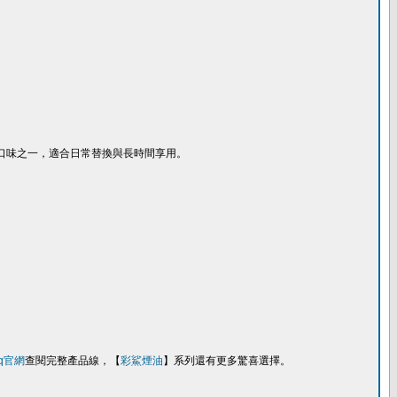
口味之一，適合日常替換與長時間享用。
haq官網
查閱完整產品線，【
彩鯊煙油
】系列還有更多驚喜選擇。