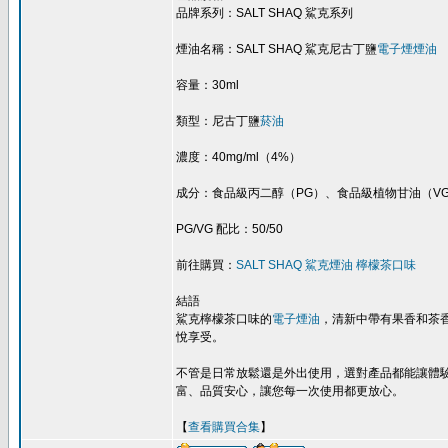
品牌系列：SALT SHAQ 鯊克系列
煙油名稱：SALT SHAQ 鯊克尼古丁鹽
電子煙煙油
容量：30ml
類型：尼古丁鹽
菸油
濃度：40mg/ml（4%）
成分：食品級丙二醇（PG）、食品級植物甘油（VG
PG/VG 配比：50/50
前往購買：
SALT SHAQ 鯊克煙油 檸檬茶口味
結語
鯊克檸檬茶口味的
電子煙油
，清新中帶有果香和茶
悅享受。
不管是日常放鬆還是外出使用，選對產品都能讓體
富、品質安心，讓您每一次使用都更放心。
【
查看購買合集
】