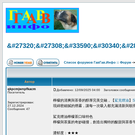
&#27320;&#27308;&#33590;&#30340;&#2
Список форумов ГавГав.Инфо :: Форум
-
Автор
qkpcmjwnpfkacm
Добавлено: 12/09/2025 04:00
Заголовок сообщения
Посетитель
檸檬的清爽與茶香的醇厚完美交融，【
鯊克煙油
】
S
Зарегистрирован:
現綿密細膩的煙霧，讓每一次吸入都充滿清新與順
27.12.2024
Сообщения: 47
鯊克煙油檸檬茶口味特色
檸檬與茶葉的奇妙碰撞，創造出獨特的酸甜與茶香
濃郁度：★★★