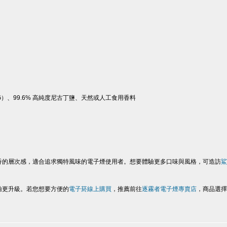
）、99.6% 高純度尼古丁鹽、天然或人工食用香料
香的層次感，適合追求獨特風味的電子煙使用者。想要體驗更多口味與風格，可造訪
鯊
驗更升級。若您想要方便的
電子菸線上購買
，推薦前往
逐霧者電子煙專賣店
，商品選擇