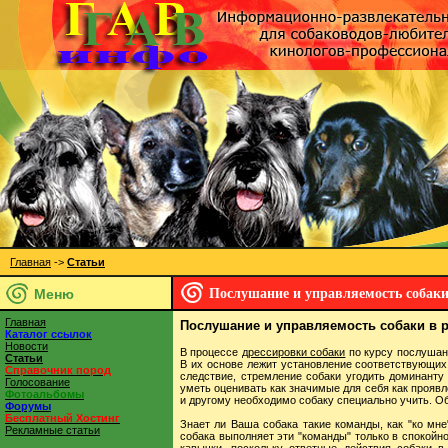
Главная
->
Статьи
Меню
Послушание и управляемость собаки
Главная
Послушание и управляемость собаки в 
Каталог ссылок
Новости
В процессе
дрессировки собаки
по курсу послушан
Статьи
В их основе лежит установление соответствующих 
Справочник пород
следствие, стремление собаки угодить доминанту 
Голосование
уметь оценивать как значимые для себя как проявл
Фотоальбомы
и другому необходимо собаку специально учить. О
Форумы
Бесплатный Хостинг
Знает ли Ваша собака такие команды, как "ко мне"
Рекламные статьи
собака выполняет эти "команды" только в спокойно
кавычки, поскольку ответные действия собаки 