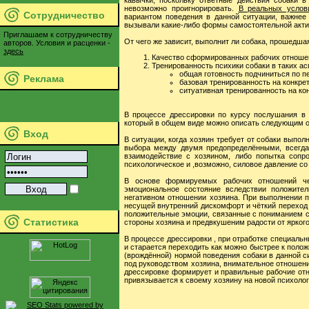
невозможно проигнорировать.
В реальных услов
Сотрудничество
вариантом поведения в данной ситуации, важнее
вызывали какие-либо формы самостоятельной акти
Приглашаем к сотрудничеству
От чего же зависит, выполнит ли собака, прошедша
авторов. Условия и расценки -
здесь
Качество сформированных рабочих отношен
Тренированность психики собаки в таких асп
общая готовность подчиниться по п
Реклама
базовая тренированность на конкре
ситуативная тренированность на ко
В процессе дрессировки по курсу послушания в 
который в общем виде можно описать следующим 
Вход
В ситуации, когда хозяин требует от собаки выпо
выбора между двумя предопределёнными, всегда
взаимодействие с хозяином, либо попытка сопро
психологическое и ,возможно, силовое давление со
В основе формируемых рабочих отношений че
эмоциональное состояние вследствии положител
негативном отношении хозяина. При выполнении п
несущей внутренний дискомфорт и чёткий переход 
положительные эмоции, связанные с пониманием с
Статистика
стороны хозяина и предвкушеним радости от яркого
В процессе дрессировки , при отработке специаль
и старается переходить как можно быстрее к поло
(врождённой) нормой поведения собаки в данной 
под руководством хозяина, внимательное отношени
дрессировке формирует и правильные рабочие отн
привязывается к своему хозяину на новой психолог